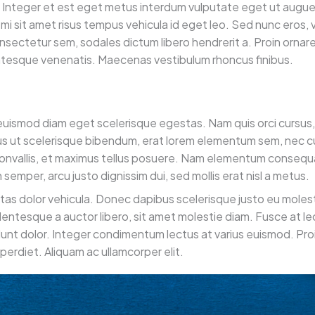
r. Integer et est eget metus interdum vulputate eget ut augu
 mi sit amet risus tempus vehicula id eget leo. Sed nunc eros,
onsectetur sem, sodales dictum libero hendrerit a. Proin ornare
lentesque venenatis. Maecenas vestibulum rhoncus finibus.
n euismod diam eget scelerisque egestas. Nam quis orci cursu
s ut scelerisque bibendum, erat lorem elementum sem, nec c
c convallis, et maximus tellus posuere. Nam elementum consequ
 semper, arcu justo dignissim dui, sed mollis erat nisl a metus.
stas dolor vehicula. Donec dapibus scelerisque justo eu mole
entesque a auctor libero, sit amet molestie diam. Fusce at lec
dunt dolor. Integer condimentum lectus at varius euismod. Pro
erdiet. Aliquam ac ullamcorper elit.