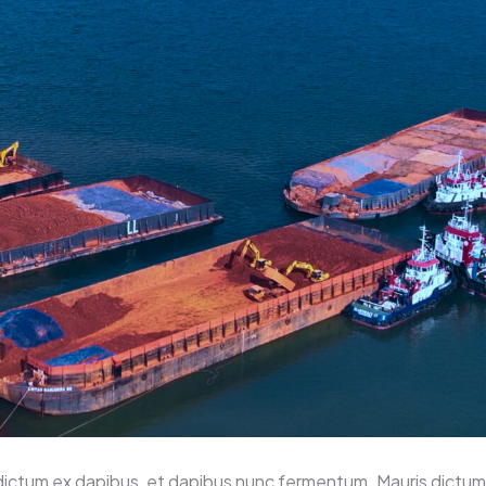
dictum ex dapibus, et dapibus nunc fermentum. Mauris dictum