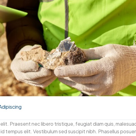
Adipiscing
elit. Praesent nec libero tristique, feugiat diam quis, malesu
 id tempus elit. Vestibulum sed suscipit nibh. Phasellus posuer