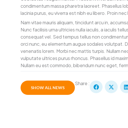
condimentum massa pharetra laoreet. Phasellus lobo
lacinia purus, eu viverra est nibh eu libero. Proin nec
Nam vitae mauris aliquam, tincidunt arcu in, accumsa
Nunc facilisis urna ultricies nulla iaculis, a iaculis 
consequat vel. Sed tempus tellus non condimentum 
orci nunc, eu elementum augue sodales volutpat. 
venenatis lorem. Morbi nec mattis turpis. Nullam ne
vulputate ultrices purus rhoncus. Phasellus id maxi
Nullam eu est commodo, bibendum nunc eget, ferme
Share :
SHOW ALL NEWS