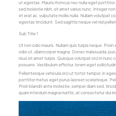
ut egestas. Mauris rhoncus nec nulla eget porttito
sed molestie nibh, sit amet varius nunc. Integer non
et erat ac, vulputate mollis nulla. Nullam volutpat c
egestas tincidunt. Sed sagittis neque vel nisl pel
Sub Title 1
Ut non odio mauris. Nullam quis turpis neque. Proi
odio ut, ullamcorper magna. Donec malesuada, puru
risus sit amet turpis. Quisque volutpat orci in nun
posuere. Vestibulum efficitur, lorem eget sollicitudin
Pellentesque vehicula orci ut tortor tempor, in ege
porttitor metus eget purus laoreet scelerisque. Pell
Proin blandit ante molestie, semper diam sed, tinci
quam interdum magna mattis, at consectetur dui imp