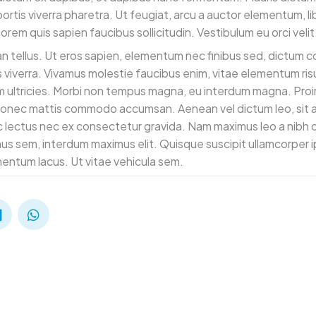
rtis viverra pharetra. Ut feugiat, arcu a auctor elementum, l
 lorem quis sapien faucibus sollicitudin. Vestibulum eu orci velit
n tellus. Ut eros sapien, elementum nec finibus sed, dictum con
tellus viverra. Vivamus molestie faucibus enim, vitae elementum ris
ultricies. Morbi non tempus magna, eu interdum magna. Proin
Donec mattis commodo accumsan. Aenean vel dictum leo, sit
c lectus nec ex consectetur gravida. Nam maximus leo a nibh 
mus sem, interdum maximus elit. Quisque suscipit ullamcorper 
ntum lacus. Ut vitae vehicula sem.