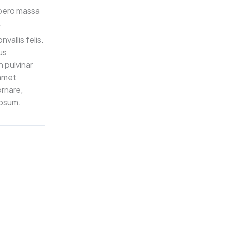
ibero massa
.
vallis felis.
us
 pulvinar
 amet
ornare,
ipsum.