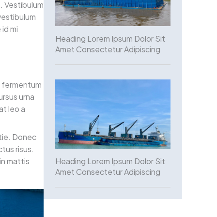
e. Vestibulum
 vestibulum
 id mi
Heading Lorem Ipsum Dolor Sit
Amet Consectetur Adipiscing
s, fermentum
ursus urna
at leo a
stie. Donec
tus risus.
Heading Lorem Ipsum Dolor Sit
in mattis
Amet Consectetur Adipiscing